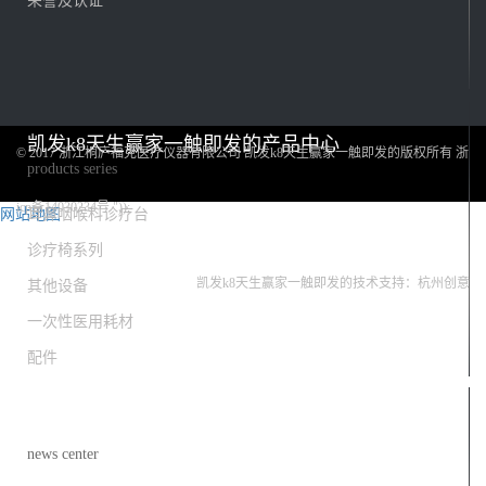
凯发k8天生赢家一触即发的产品中心
© 2017 浙江桐庐福克医疗仪器有限公司 凯发k8天生赢家一触即发的版权所有 浙
products series
icp备14030234号 "));
网站地图
耳鼻咽喉科诊疗台
凯发k8天生赢家一触即发的友情链接：
诊疗椅系列
其他设备
凯发k8天生赢家一触即发的技术支持：杭州创意
一次性医用耗材
配件
新闻资讯
news center