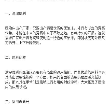
一、调理便利
医治床出产厂家，只要出产满足优质的医治床，才具有必定的竞赛
优势，才能在未来的竞赛中立于不败之地，有着持久的开展，这就
需求厂家出产具有调理便利这一特色的医治床，即腿板既可外展又
可拆开、上下升降便利。
二、原料优质
满足优质的医治床还要具有杰出的运用性能，而其优质的原料也是
其杰出运用性能的一个方面，如果其台面板选用高强度透光板制
成，那么其在手术时是能够进行有用的射线诊断，大大拓宽了医治
床的应用领域。
三、运用寿命长