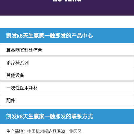
凯发k8天生赢家一触即发的产品中心
耳鼻咽喉科诊疗台
诊疗椅系列
其他设备
一次性医用耗材
配件
凯发k8天生赢家一触即发的联系方式
生产基地：中国杭州桐庐县深澳工业园区