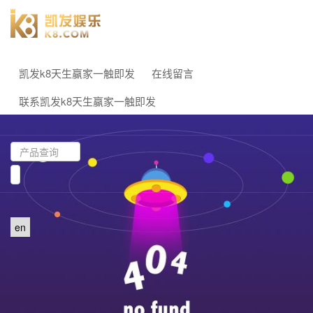
凯发k8天生赢家一触即发
在线留言
联系凯发k8天生赢家一触即发
en