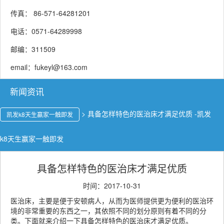
传真： 86-571-64281201
电话：0571-64289998
邮编：311509
email：
fukeyl@163.com
新闻资讯
>
具备怎样特色的医治床才满足优质 -凯发
凯发k8天生赢家一触即发
k8天生赢家一触即发
具备怎样特色的医治床才满足优质
时间：2017-10-31
医治床，主要是便于安顿病人，从而为医师提供更为便利的医治环
境的非常重要的东西之一，其依照不同的划分原则有着不同的分
类。下面就来介绍一下具备怎样特色的医治床才满足优质。