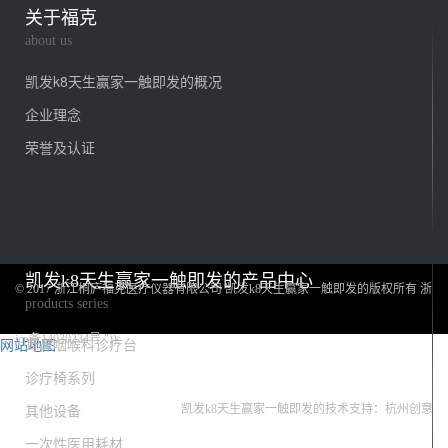
关于福克
about us
凯发k8天生赢家一触即发的概况
企业理念
荣誉及认证
凯发k8天生赢家一触即发的产品中心
© 2017 浙江桐庐福克医疗仪器有限公司 凯发k8天生赢家一触即发的版权所有 浙
products series
icp备14030234号 "));
网站地图
耳鼻咽喉科诊疗台
凯发k8天生赢家一触即发的友情链接：
诊疗椅系列
其他设备
凯发k8天生赢家一触即发的技术支持：杭州创意
一次性医用耗材