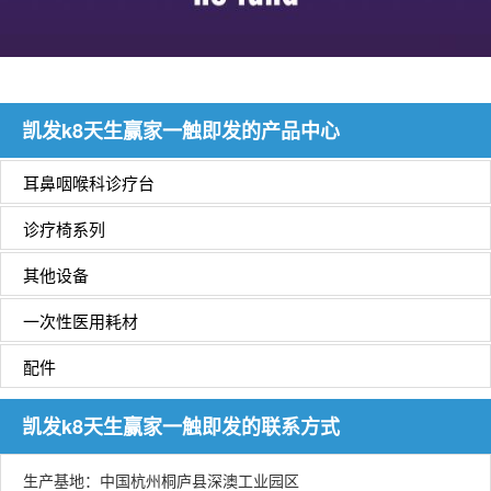
凯发k8天生赢家一触即发的产品中心
耳鼻咽喉科诊疗台
诊疗椅系列
其他设备
一次性医用耗材
配件
凯发k8天生赢家一触即发的联系方式
生产基地：中国杭州桐庐县深澳工业园区