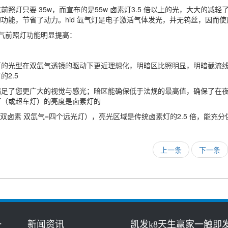
前照灯只要 35w，而宣布的是55w 卤素灯3.5 倍以上的光，大大的
功能，节省了动力。hid 氙气灯是电子激活气体发光，并无钨丝，因而
氙气前照灯功能明显提高：
灯的光型在双氙气透镜的驱动下更近理想化，明暗区比照明显，明暗截流线
的2.5
满足了您更广大的视觉与感光；暗区能确保低于法规的最高值，确保了在
灯（或超车灯）的亮度是卤素灯的
（双卤素 双氙气=四个远光灯），亮光区域是传统卤素灯的2.5 倍，能
上一条
下一条
一
新闻资讯
凯发k8天生赢家一触即