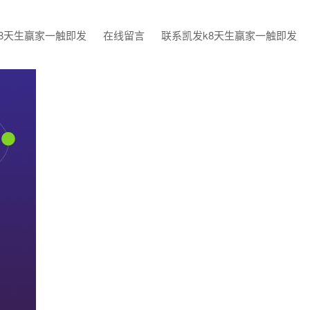
8天生赢家一触即发
在线留言
联系凯发k8天生赢家一触即发