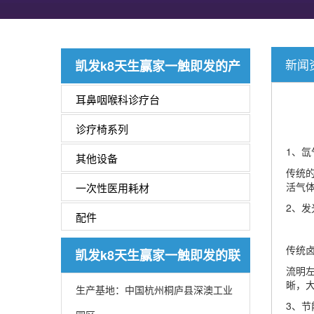
新闻
凯发k8天生赢家一触即发的产
品中心
耳鼻咽喉科诊疗台
诊疗椅系列
1、氙
其他设备
传统
活气
一次性医用耗材
2、发
配件
传统卤
凯发k8天生赢家一触即发的联
流明
晰，
系方式
生产基地：中国杭州桐庐县深澳工业
3、节