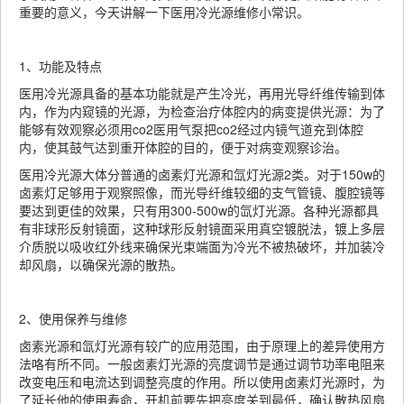
重要的意义，今天讲解一下医用冷光源维修小常识。
1、功能及特点
医用冷光源具备的基本功能就是产生冷光，再用光导纤维传输到体
内，作为内窥镜的光源，为检查治疗体腔内的病变提供光源：为了
能够有效观察必须用co2医用气泵把co2经过内镜气道充到体腔
内，使其鼓气达到重开体腔的目的，便于对病变观察诊治。
医用冷光源大体分普通的卤素灯光源和氙灯光源2类。对于150w的
卤素灯足够用于观察照像，而光导纤维较细的支气管镜、腹腔镜等
要达到更佳的效果，只有用300-500w的氙灯光源。各种光源都具
有非球形反射镜面，这种球形反射镜面采用真空镀脱法，镀上多层
介质脱以吸收红外线来确保光束端面为冷光不被热破坏，并加装冷
却风扇，以确保光源的散热。
2、使用保养与维修
卤素光源和氙灯光源有较广的应用范围，由于原理上的差异使用方
法咯有所不同。一般卤素灯光源的亮度调节是通过调节功率电阻来
改变电压和电流达到调整亮度的作用。所以使用卤素灯光源时，为
了延长他的使用寿命，开机前要先把亮度关到最低，确认散热风扇