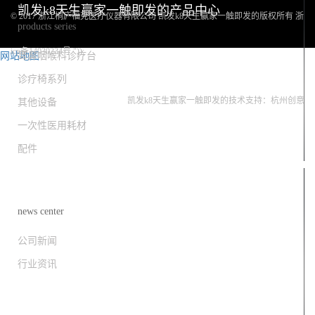
凯发k8天生赢家一触即发的产品中心
© 2017 浙江桐庐福克医疗仪器有限公司 凯发k8天生赢家一触即发的版权所有 浙
products series
icp备14030234号 "));
网站地图
耳鼻咽喉科诊疗台
凯发k8天生赢家一触即发的友情链接：
诊疗椅系列
其他设备
凯发k8天生赢家一触即发的技术支持：杭州创意
一次性医用耗材
配件
新闻资讯
news center
公司新闻
行业资讯