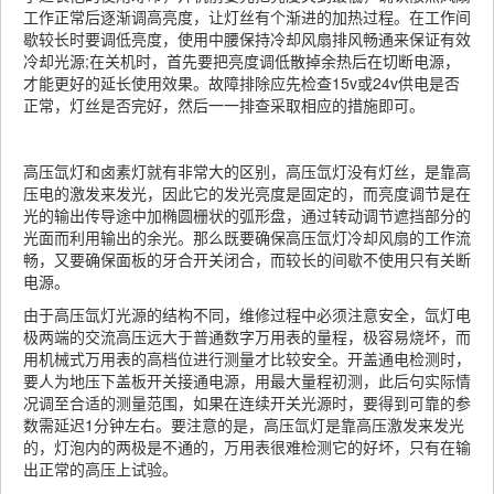
工作正常后逐渐调高亮度，让灯丝有个渐进的加热过程。在工作间
歇较长时要调低亮度，使用中腰保持冷却风扇排风畅通来保证有效
冷却光源;在关机时，首先要把亮度调低散掉余热后在切断电源，
才能更好的延长使用效果。故障排除应先检查15v或24v供电是否
正常，灯丝是否完好，然后一一排查采取相应的措施即可。
高压氙灯和卤素灯就有非常大的区别，高压氙灯没有灯丝，是靠高
压电的激发来发光，因此它的发光亮度是固定的，而亮度调节是在
光的输出传导途中加椭圆栅状的弧形盘，通过转动调节遮挡部分的
光面而利用输出的余光。那么既要确保高压氙灯冷却风扇的工作流
畅，又要确保面板的牙合开关闭合，而较长的间歇不使用只有关断
电源。
由于高压氙灯光源的结构不同，维修过程中必须注意安全，氙灯电
极两端的交流高压远大于普通数字万用表的量程，极容易烧坏，而
用机械式万用表的高档位进行测量才比较安全。开盖通电检测时，
要人为地压下盖板开关接通电源，用最大量程初测，此后句实际情
况调至合适的测量范围，如果在连续开关光源时，要得到可靠的参
数需延迟1分钟左右。要注意的是，高压氙灯是靠高压激发来发光
的，灯泡内的两极是不通的，万用表很难检测它的好坏，只有在输
出正常的高压上试验。