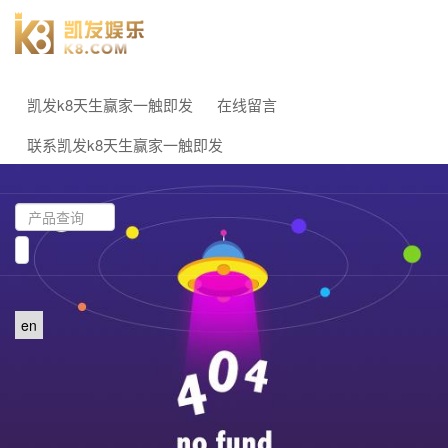
凯发k8天生赢家一触即发
在线留言
联系凯发k8天生赢家一触即发
en