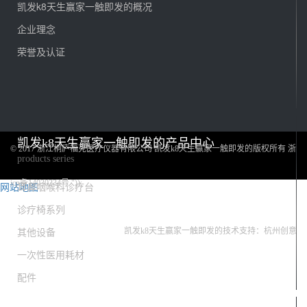
凯发k8天生赢家一触即发的概况
企业理念
荣誉及认证
凯发k8天生赢家一触即发的产品中心
© 2017 浙江桐庐福克医疗仪器有限公司 凯发k8天生赢家一触即发的版权所有 浙
products series
icp备14030234号 "));
网站地图
耳鼻咽喉科诊疗台
凯发k8天生赢家一触即发的友情链接：
诊疗椅系列
其他设备
凯发k8天生赢家一触即发的技术支持：杭州创意
一次性医用耗材
配件