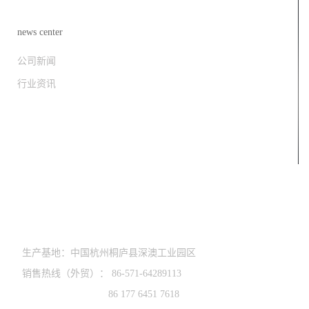
新闻资讯
news center
公司新闻
行业资讯
凯发k8天生赢家一触即发的联系方式
0571-64289998
生产基地：中国杭州桐庐县深澳工业园区
销售热线（外贸）： 86-571-64289113
86 177 6451 7618