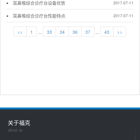
耳鼻喉综合诊疗台设备优势
2017-07-11
耳鼻喉综合诊疗台性能特点
2017-07-11
<<
1
...
33
34
36
37
...
43
>>
关于福克
about us