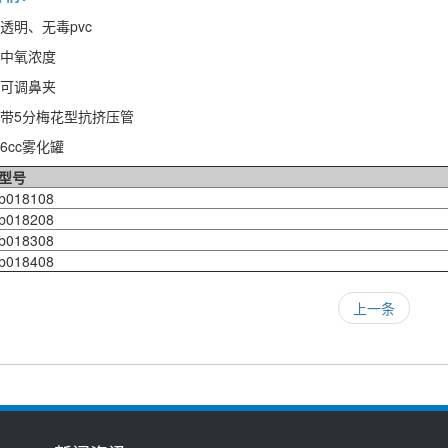
 透明、无毒pvc
 中氧浓度
 可调鼻夹
● 带5分梅花型抗挤压管
 6cc雾化罐
型号
018108
018208
018308
018408
上一条