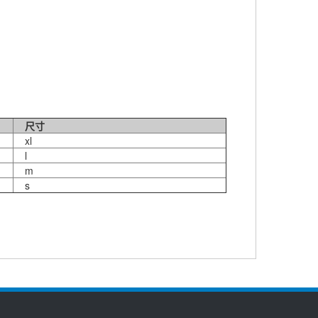
尺寸
xl
l
m
s