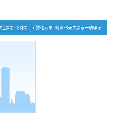
>
雾化面罩 -凯发k8天生赢家一触即发
8天生赢家一触即发